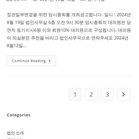
고
author:
published:
category:
정관일부변경을 위한 임시총회를 개최공고합니다. 일시 : 2024년
8월 19일 법인사무실 6층 오전 9시 30분 임시총회의 대의원은 당
연직 등기이사6명 이외 희원10% 대의원으로 구성됩니다. 대의원
이 되실분은 추천을 바라고 법인사무국으로 연락주세요 2024년
8월12일…
정
Continue Reading
관
일
부
변
경
을
위
1
2
3
Go to t
한
임
시
총
회
Categories
개
최
공
고
법인 소개