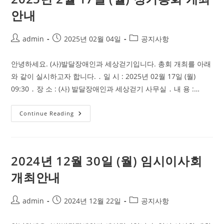
정
기
안내
총
회
자
료
Post
Post
Post
admin
2025년 02월 04일
공지사항
공
author:
published:
category:
유
합
니
안녕하세요. (사)발달장애인과 세상걷기입니다. 총회 개최를 아래
다.
와 같이 실시하고자 합니다. ․ 일 시 : 2025년 02월 17일 (월)
09:30 ․ 장 소 : (사) 발달장애인과 세상걷기 사무실 ․ 내 용 :…
2025
Continue Reading
년
2
월
17
일
(월)
2024년 12월 30일 (월) 임시이사회
정
기
개최안내
총
회
개
최
Post
Post
Post
admin
2024년 12월 22일
공지사항
안
author:
published:
category:
내