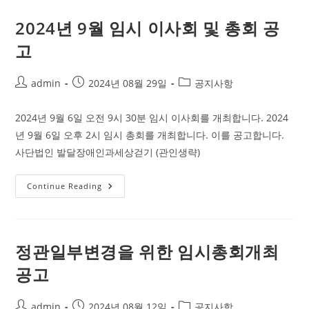
회
개
최
2024년 9월 임시 이사회 및 총회 공
안
내
고
Post
Post
Post
admin
2024년 08월 29일
공지사항
author:
published:
category:
2024년 9월 6일 오전 9시 30분 임시 이사회를 개최합니다. 2024
년 9월 6일 오후 2시 임시 총회를 개최합니다. 이를 공고합니다.
사단법인 발달장애인과세상걷기 (관인생략)
2024
Continue Reading
년
9
월
임
시
이
정관일부변경을 위한 임시총회개최
사
회
공고
및
총
회
공
Post
Post
Post
admin
2024년 08월 12일
공지사항