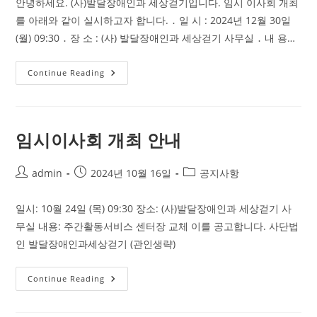
안녕하세요. (사)발달장애인과 세상걷기입니다. 임시 이사회 개최
를 아래와 같이 실시하고자 합니다. ․ 일 시 : 2024년 12월 30일
(월) 09:30 ․ 장 소 : (사) 발달장애인과 세상걷기 사무실 ․ 내 용…
2024
Continue Reading
년
12
월
30
일
(월)
임시이사회 개최 안내
임
시
이
사
Post
Post
Post
admin
2024년 10월 16일
공지사항
회
author:
published:
category:
개
최
일시: 10월 24일 (목) 09:30 장소: (사)발달장애인과 세상걷기 사
안
내
무실 내용: 주간활동서비스 센터장 교체 이를 공고합니다. 사단법
인 발달장애인과세상걷기 (관인생략)
임
Continue Reading
시
이
사