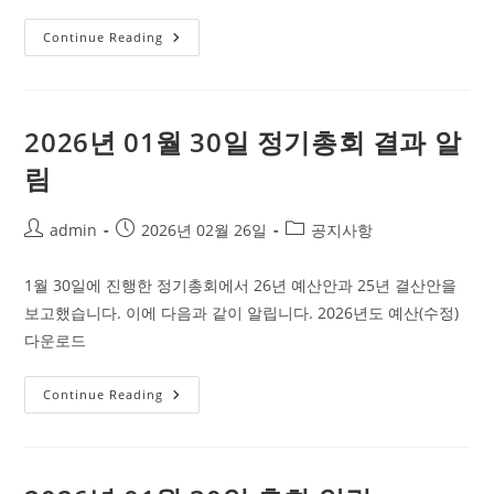
2026
Continue Reading
년
도
임
시
총
회
2026년 01월 30일 정기총회 결과 알
개
최
림
Post
Post
Post
admin
2026년 02월 26일
공지사항
author:
published:
category:
1월 30일에 진행한 정기총회에서 26년 예산안과 25년 결산안을
보고했습니다. 이에 다음과 같이 알립니다. 2026년도 예산(수정)
다운로드
2026
Continue Reading
년
01
월
30
일
정