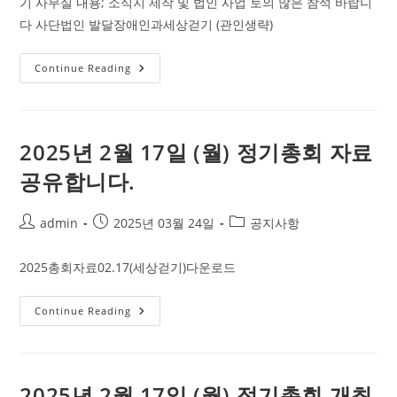
기 사무실 내용; 소식지 제작 및 법인 사업 토의 많은 참석 바랍니
다 사단법인 발달장애인과세상걷기 (관인생략)
2025
Continue Reading
년
5
월
28
일
(수)
2025년 2월 17일 (월) 정기총회 자료
이
사
공유합니다.
회
개
최
알
Post
Post
Post
admin
2025년 03월 24일
공지사항
림
author:
published:
category:
2025총회자료02.17(세상걷기)다운로드
2025
Continue Reading
년
2
월
17
일
(월)
2025년 2월 17일 (월) 정기총회 개최