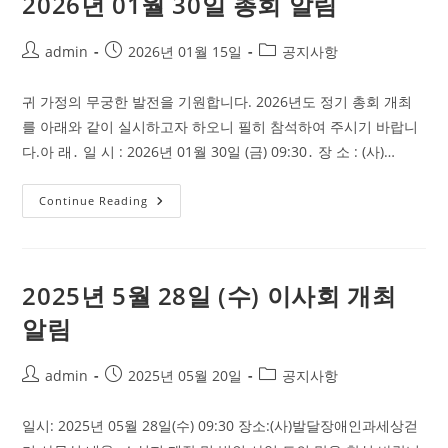
2026년 01월 30일 총회 알림
기
총
회
결
Post
Post
Post
admin
2026년 01월 15일
공지사항
과
author:
published:
category:
알
림
귀 가정의 무궁한 발전을 기원합니다. 2026년도 정기 총회 개최
를 아래와 같이 실시하고자 하오니 필히 참석하여 주시기 바랍니
다.아 래․ 일 시 : 2026년 01월 30일 (금) 09:30․ 장 소 : (사)…
2026
Continue Reading
년
01
월
30
일
총
2025년 5월 28일 (수) 이사회 개최
회
알
알림
림
Post
Post
Post
admin
2025년 05월 20일
공지사항
author:
published:
category:
일시: 2025년 05월 28일(수) 09:30 장소:(사)발달장애인과세상걷